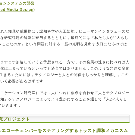
ョンシステムの開発
ted Media Design)
られた知見や成果物は，認知科学や人工知能，ヒューマンインタフェースな
な研究課題の解決に寄与するとともに，最終的には『私たち人が “人らし
うことなのか』という問題に対する一筋の光明を見出す糸口になるのでは
後ますます加速していくと予想される一方で，その発展の速さに比べれば人
進化は止まっているといっても過言ではありません．このような急速な変化
”生きる』ためには，テクノロジーと人との関係をしっかりと理解し，この
ていく必要があるはずです．
ュニケーション研究室）では，人につねに焦点を合わせて人とテクノロジー
知」をテクノロジーによってより豊かにすることを通して『人が“人らし
ていきます．
究プロジェクト
ローカルエコーチェンバーをステアリングするトラスト調和メカニズム