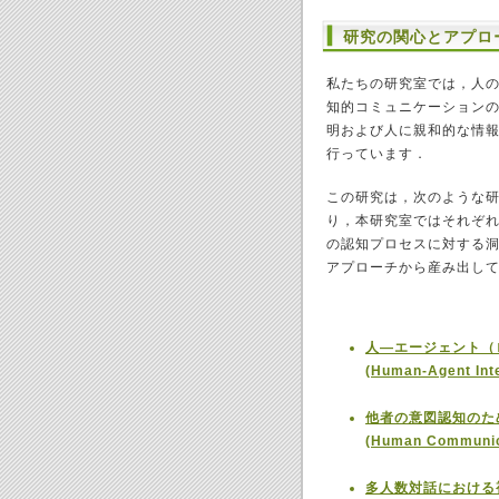
研究の関心とアプロ
私たちの研究室では，人
知的コミュニケーション
明および人に親和的な情
行っています．
この研究は，次のような
り，本研究室ではそれぞ
の認知プロセスに対する
アプローチから産み出し
人―エージェント（
(Human-Agent Inte
他者の意図認知のた
(Human Communica
多人数対話における