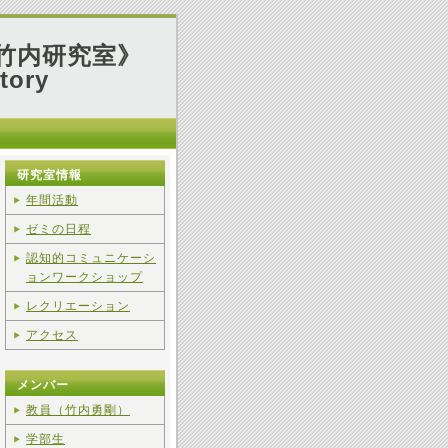
竹内研究室》
tory
研究室情報
年間活動
ゼミの日程
認知的コミュニケーシ
ョンワークショップ
レクリエーション
アクセス
メンバー
教員（竹内勇剛）
学部生