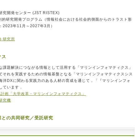
発センター (JST RISTEX)
共創的研究開発プログラム（情報社会における社会的側面からのトラスト形
023年11月～2027年3月）
ト研究所
クス
な課題解決につながる情報として活用する「マリンインフォマティクス」
てそれを実践するための情報基盤となる「マリンインフォマティクスシス
海洋DXに関わる実践力のある人材の育成を通じて，「『マリンインフォ
しています．
化計画「大学改革・マリンインフォマティクス」
研究機
業との共同研究／受託研究