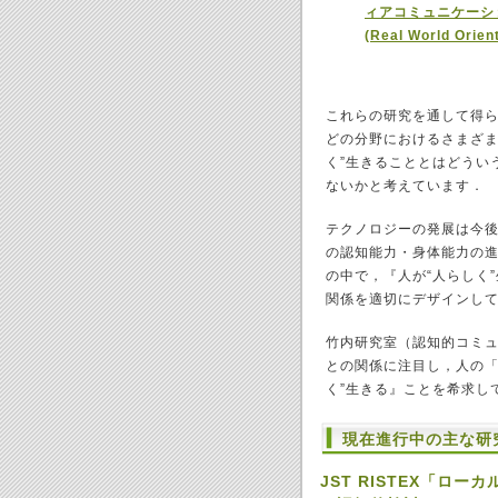
ィアコミュニケーシ
(Real World Orien
これらの研究を通して得
どの分野におけるさまざま
く”生きることとはどうい
ないかと考えています．
テクノロジーの発展は今
の認知能力・身体能力の
の中で，『人が“人らしく
関係を適切にデザインし
竹内研究室（認知的コミ
との関係に注目し，人の「
く”生きる』ことを希求し
現在進行中の主な研
JST RISTEX「