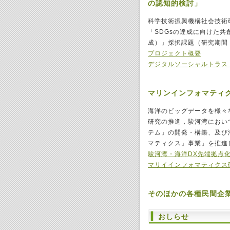
の認知的検討」
科学技術振興機構社会技術研究開
「SDGsの達成に向けた
成）」採択課題（研究期間：2
プロジェクト概要
デジタルソーシャルトラス
マリンインフォマティ
海洋のビッグデータを様々
研究の推進，駿河湾におい
テム」の開発・構築、及び
マティクス』事業」を推進
駿河湾・海洋DX先端拠点
マリイインフォマティクス
そのほかの各種民間企
おしらせ