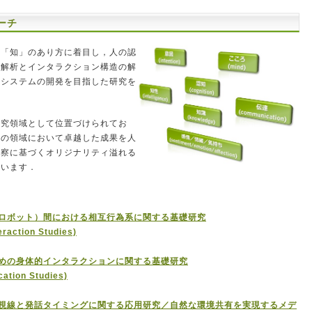
ーチ
の「知」のあり方に着目し，人の認
の解析とインタラクション構造の解
報システムの開発を目指した研究を
研究領域として位置づけられてお
れの領域において卓越した成果を人
洞察に基づくオリジナリティ溢れる
ています．
ロボット）間における相互行為系に関する基礎研究
raction Studies)
めの身体的インタラクションに関する基礎研究
tion Studies)
視線と発話タイミングに関する応用研究／自然な環境共有を実現するメデ