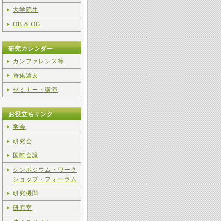
大学院生
OB & OG
研究カレンダー
カンファレンス等
特集論文
セミナー・講演
お役立ちリンク
学会
研究会
国際会議
シンポジウム・ワーク
ショップ・フォーラム
研究機関
研究室